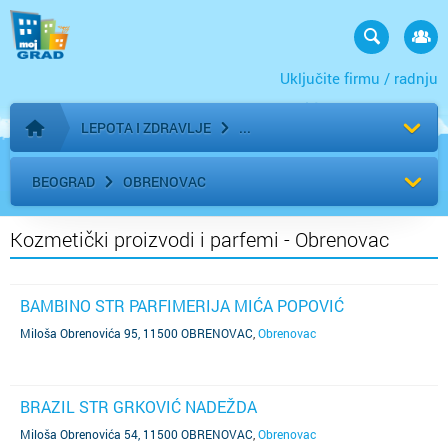
Uključite firmu / radnju
LEPOTA I ZDRAVLJE
Početna stranica
BEOGRAD
OBRENOVAC
Kozmetički proizvodi i parfemi - Obrenovac
BAMBINO STR PARFIMERIJA MIĆA POPOVIĆ
Miloša Obrenovića 95, 11500 OBRENOVAC
,
Obrenovac
BRAZIL STR GRKOVIĆ NADEŽDA
Miloša Obrenovića 54, 11500 OBRENOVAC
,
Obrenovac