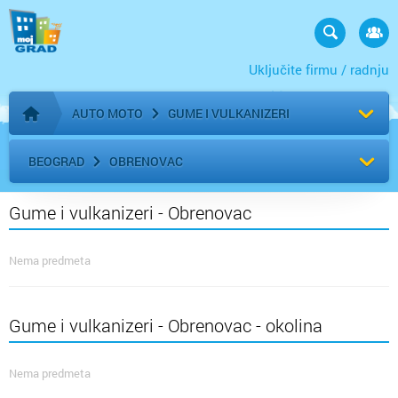
Uključite firmu / radnju
AUTO MOTO
GUME I VULKANIZERI
Početna stranica
BEOGRAD
OBRENOVAC
Gume i vulkanizeri - Obrenovac
Nema predmeta
Gume i vulkanizeri - Obrenovac - okolina
Nema predmeta