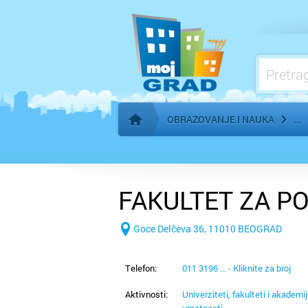
Ostale škole
OBRAZOVANJE I NAUKA
Početna stranica
FAKULTET ZA P
Goce Delčeva 36, 11010 BEOGRAD
Telefon:
011 3196 ... - Kliknite za broj
Aktivnosti:
Univerziteti, fakulteti i akademi