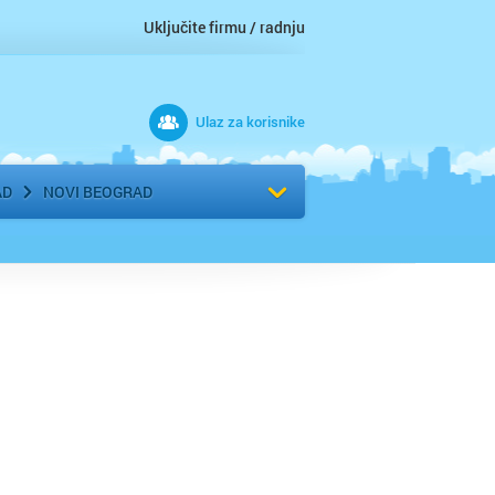
Uključite firmu / radnju
Ulaz za korisnike
 grad
Izaberite komšiluk
AD
NOVI BEOGRAD