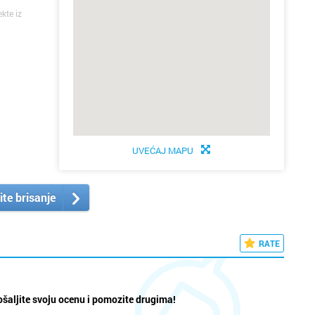
ekte iz
UVEĆAJ MAPU
ite brisanje
RATE
šaljite svoju ocenu i pomozite drugima!