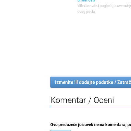
umetnosti
kliknite ovde i pogledajte sve subj
ovog posla
Izmenite ili dodajte podatke / Zatraž
Komentar / Oceni
Ovo preduzeće još uvek nema komentara, po