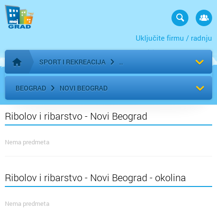
Uključite firmu / radnju
SPORT I REKREACIJA
Početna stranica
BEOGRAD
NOVI BEOGRAD
Ribolov i ribarstvo - Novi Beograd
Nema predmeta
Ribolov i ribarstvo - Novi Beograd - okolina
Nema predmeta