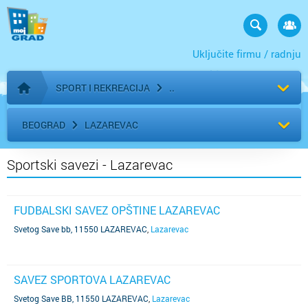
Uključite firmu / radnju
SPORT I REKREACIJA
Početna stranica
BEOGRAD
LAZAREVAC
Sportski savezi - Lazarevac
FUDBALSKI SAVEZ OPŠTINE LAZAREVAC
Svetog Save bb, 11550 LAZAREVAC
,
Lazarevac
SAVEZ SPORTOVA LAZAREVAC
Svetog Save BB, 11550 LAZAREVAC
,
Lazarevac