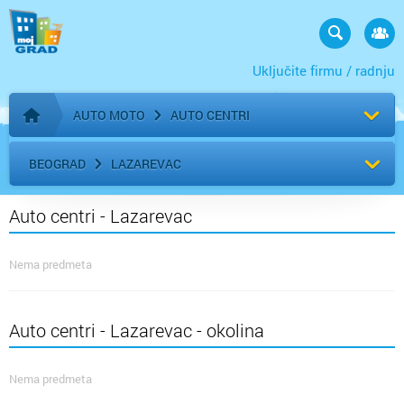
Uključite firmu / radnju
AUTO MOTO
AUTO CENTRI
Početna stranica
BEOGRAD
LAZAREVAC
Auto centri - Lazarevac
Nema predmeta
Auto centri - Lazarevac - okolina
Nema predmeta