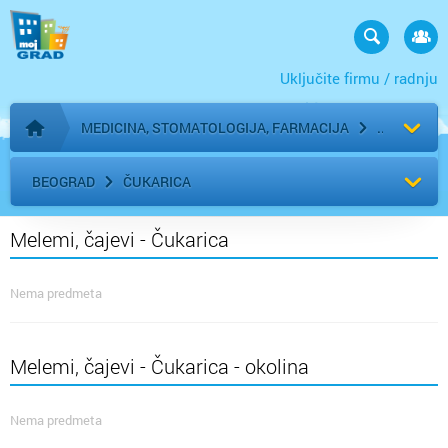
Uključite firmu / radnju
MEDICINA, STOMATOLOGIJA, FARMACIJA
Početna stranica
BEOGRAD
ČUKARICA
Melemi, čajevi - Čukarica
Nema predmeta
Melemi, čajevi - Čukarica - okolina
Nema predmeta