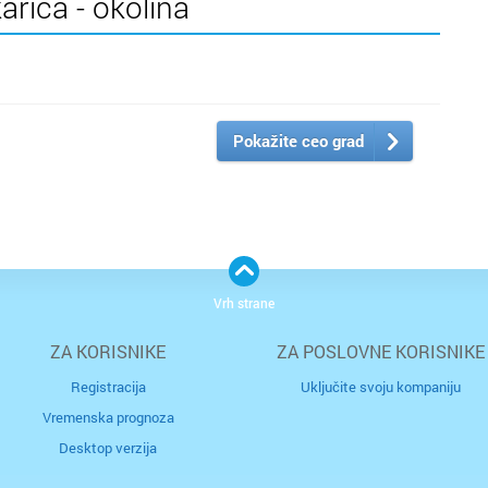
karica - okolina
Pokažite ceo grad
Vrh strane
ZA KORISNIKE
ZA POSLOVNE KORISNIKE
Registracija
Uključite svoju kompaniju
Vremenska prognoza
Desktop verzija