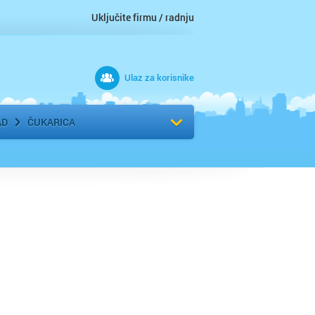
Uključite firmu / radnju
Ulaz za korisnike
 grad
Izaberite komšiluk
AD
ČUKARICA