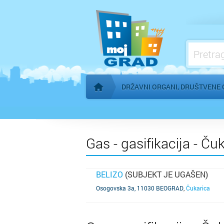
Konzulati
Međunarodne organizacije
Mesne zajednice
Organi AP Vojvodine
DRŽAVNI ORGANI, DRUŠTVENE 
Početna stranica
Gas - gasifikacija - Ču
BELIZO
(SUBJEKT JE UGAŠEN)
SAZNAJ VIŠE
Osogovska 3a, 11030 BEOGRAD
,
Čukarica