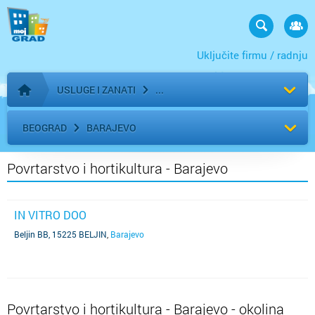
Uključite firmu / radnju
USLUGE I ZANATI
Početna stranica
BEOGRAD
BARAJEVO
Povrtarstvo i hortikultura - Barajevo
IN VITRO DOO
Beljin BB, 15225 BELJIN
,
Barajevo
Povrtarstvo i hortikultura - Barajevo - okolina