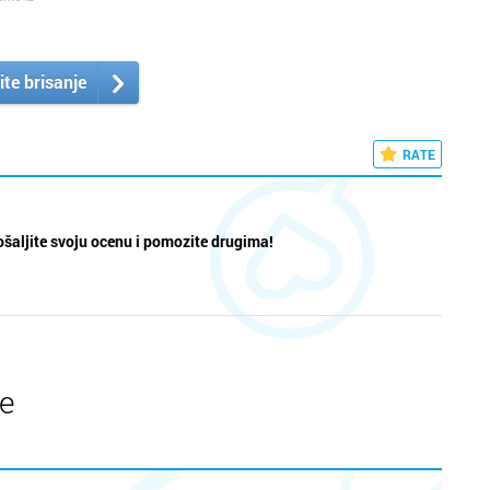
Novi Sa
Pančev
ite brisanje
Požarev
RATE
Šabac
Smeder
šaljite svoju ocenu i pomozite drugima!
Sombor
Sremska
Subotic
te
Užice
Valjevo