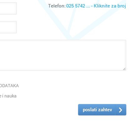
Telefon:
025 5742 ... - Kliknite za broj
Vranje
Zrenjan
PODATAKA
 i nauka
poslati zahtev