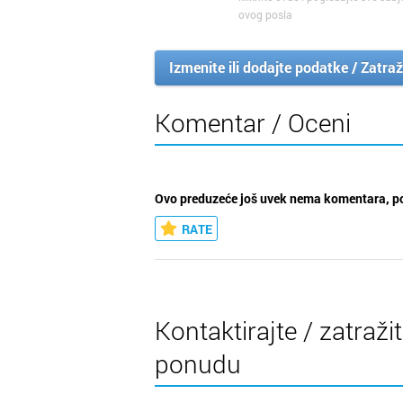
ovog posla
Izmenite ili dodajte podatke / Zatraž
Komentar / Oceni
Ovo preduzeće još uvek nema komentara, po
RATE
Kontaktirajte / zatraži
ponudu