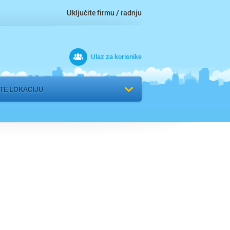
d
Uključite firmu / radnju
Ulaz za korisnike
na
vac
ITE LOKACIJU
o
c
ac
zar