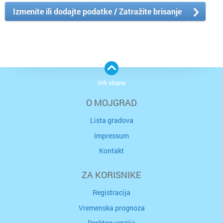
Izmenite ili dodajte podatke / Zatražite brisanje
Vrh strane
O MOJGRAD
Lista gradova
Impressum
Kontakt
ZA KORISNIKE
Registracija
Vremenska prognoza
Desktop verzija