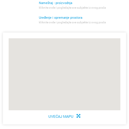
Nameštaj - proizvodnja
kliknite ovde i pogledajte sve subjekte iz ovog posla
Uređenje i opremanje prostora
kliknite ovde i pogledajte sve subjekte iz ovog posla
UVEĆAJ MAPU