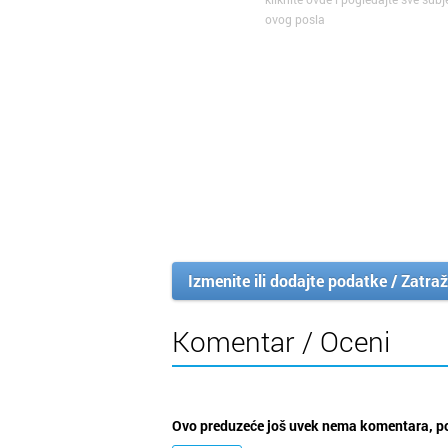
ovog posla
Izmenite ili dodajte podatke / Zatraž
Komentar / Oceni
Ovo preduzeće još uvek nema komentara, po