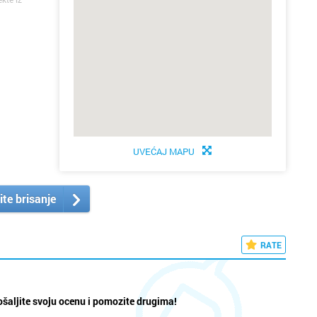
UVEĆAJ MAPU
ite brisanje
RATE
šaljite svoju ocenu i pomozite drugima!