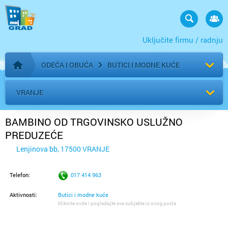
Uključite firmu / radnju
ODEĆA I OBUĆA
BUTICI I MODNE KUĆE
Početna stranica
VRANJE
BAMBINO OD TRGOVINSKO USLUŽNO
PREDUZEĆE
Lenjinova bb, 17500 VRANJE
Telefon:
017 414 963
Aktivnosti:
Butici i modne kuće
kliknite ovde i pogledajte sve subjekte iz ovog posla