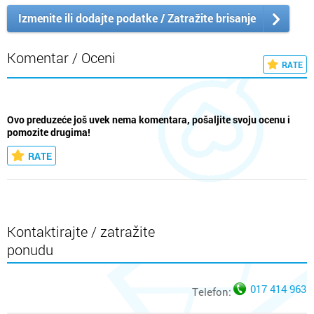
Izmenite ili dodajte podatke / Zatražite brisanje
Komentar / Oceni
RATE
Ovo preduzeće još uvek nema komentara, pošaljite svoju ocenu i
pomozite drugima!
RATE
Kontaktirajte / zatražite
ponudu
017 414 963
Telefon: