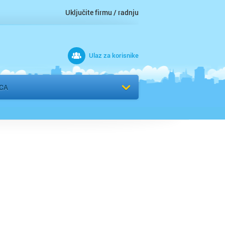
Uključite firmu / radnju
Ulaz za korisnike
 grad
CA