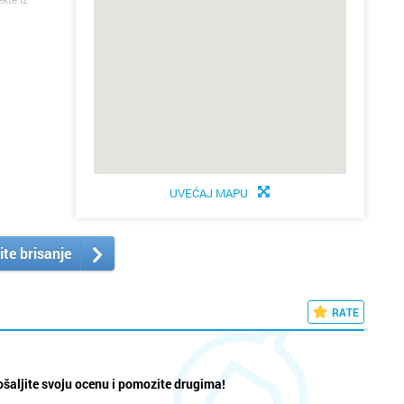
UVEĆAJ MAPU
ite brisanje
RATE
šaljite svoju ocenu i pomozite drugima!