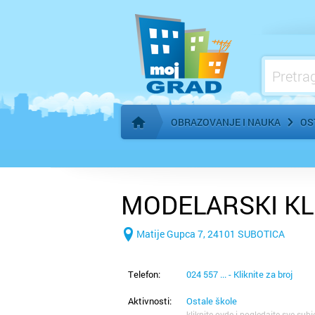
Ostale škole
OBRAZOVANJE I NAUKA
OS
Početna stranica
MODELARSKI KL
Matije Gupca 7, 24101 SUBOTICA
Telefon:
024 557 ... - Kliknite za broj
Aktivnosti:
Ostale škole
kliknite ovde i pogledajte sve subj