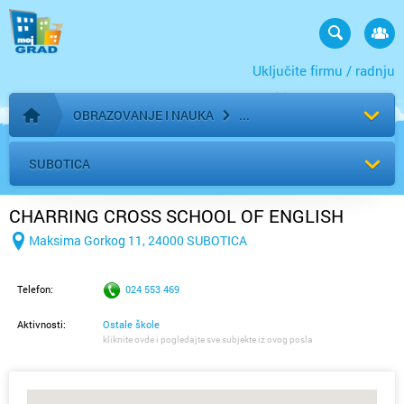
Uključite firmu / radnju
OBRAZOVANJE I NAUKA
Početna stranica
SUBOTICA
CHARRING CROSS SCHOOL OF ENGLISH
Maksima Gorkog 11, 24000 SUBOTICA
Telefon:
024 553 469
Aktivnosti:
Ostale škole
kliknite ovde i pogledajte sve subjekte iz ovog posla