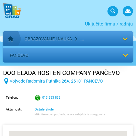
Uključite firmu / radnju
OBRAZOVANJE I NAUKA
Početna stranica
PANČEVO
DOO ELADA ROSTEN COMPANY PANČEVO
Vojvode Radomira Putnika 26A, 26101 PANČEVO
Telefon:
013 333 833
Aktivnosti:
Ostale škole
kliknite ovde i pogledajte sve subjekte iz ovog posla