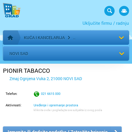
Uključite firmu / radnju
KUĆA I KANCELARIJA
Početna stranica
NOVI SAD
PIONIR TABACCO
Zmaj Ognjena Vuka 2, 21000 NOVI SAD
Telefon:
021 6615 000
Aktivnosti:
Uređenje i opremanje prostora
kliknite ovde i pogledajte sve subjekte iz ovog posla
Izmenite ili dodajte podatke / Zatražite brisanje