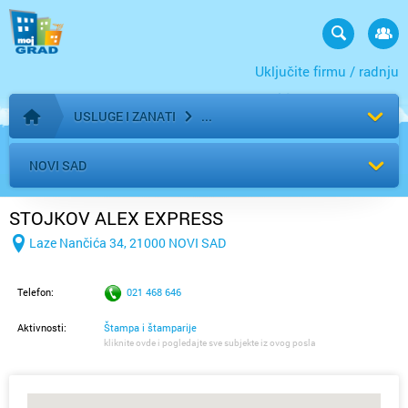
Uključite firmu / radnju
USLUGE I ZANATI
Početna stranica
NOVI SAD
STOJKOV ALEX EXPRESS
Laze Nančića 34, 21000 NOVI SAD
Telefon:
021 468 646
Aktivnosti:
Štampa i štamparije
kliknite ovde i pogledajte sve subjekte iz ovog posla