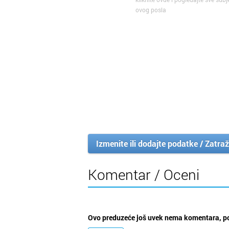
ovog posla
Izmenite ili dodajte podatke / Zatraž
Komentar / Oceni
Ovo preduzeće još uvek nema komentara, po