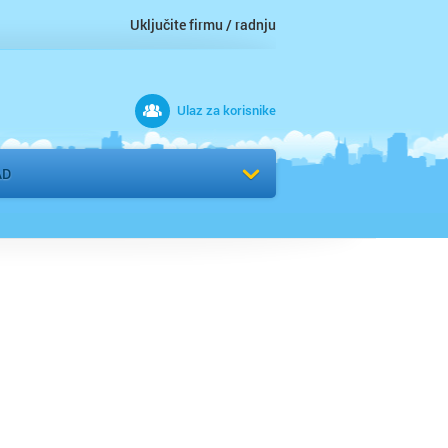
Uključite firmu / radnju
Ulaz za korisnike
 grad
AD