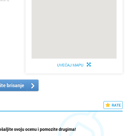
UVEĆAJ MAPU
ite brisanje
RATE
šaljite svoju ocenu i pomozite drugima!