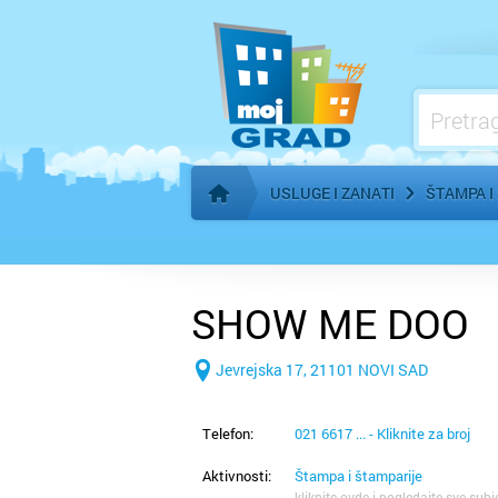
Kozmetički i frizerski saloni - oprema
Marketing
Meso, proizvodnja i prerada
Nekretnine - iznajmljivanje
USLUGE I ZANATI
ŠTAMPA I
Početna stranica
SHOW ME DOO
Jevrejska 17, 21101 NOVI SAD
Telefon:
021 6617 ... - Kliknite za broj
Aktivnosti:
Štampa i štamparije
kliknite ovde i pogledajte sve subj