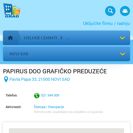
Uključite firmu / radnju
USLUGE I ZANATI
Početna stranica
NOVI SAD
PAPIRUS DOO GRAFIČKO PREDUZEĆE
Pavla Papa 33, 21000 NOVI SAD
Telefon:
021 544 009
Aktivnosti:
Štampa i štamparije
kliknite ovde i pogledajte sve subjekte iz ovog posla