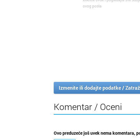
ovog posla
Izmenite ili dodajte podatke / Zatraž
Komentar / Oceni
Ovo preduzeće još uvek nema komentara, po