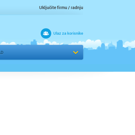
Uključite firmu / radnju
Ulaz za korisnike
 grad
AD