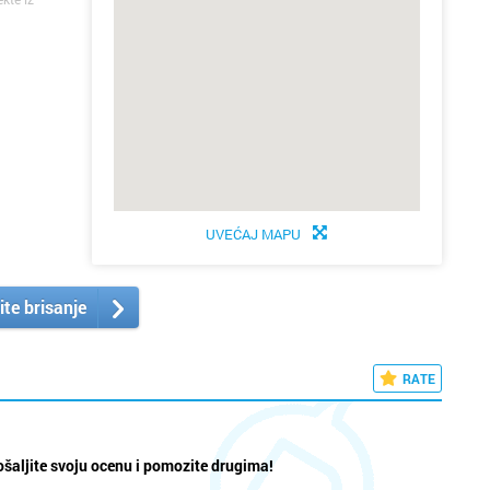
UVEĆAJ MAPU
ite brisanje
RATE
šaljite svoju ocenu i pomozite drugima!