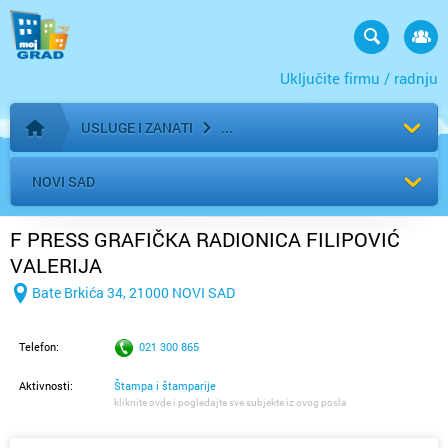
Uključite firmu / radnju
USLUGE I ZANATI
Početna stranica
NOVI SAD
F PRESS GRAFIČKA RADIONICA FILIPOVIĆ
VALERIJA
Bate Brkića 34, 21000 NOVI SAD
Telefon:
021 300 865
Aktivnosti:
Štampa i štamparije
kliknite ovde i pogledajte sve subjekte iz ovog posla