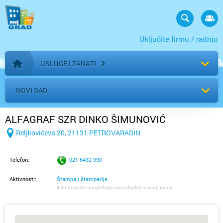
Uključite firmu / radnju
USLUGE I ZANATI
Početna stranica
NOVI SAD
ALFAGRAF SZR DINKO ŠIMUNOVIĆ
Reljkovićeva 20, 21131 PETROVARADIN
Telefon:
021 6432 990
Aktivnosti:
Štampa i štamparije
kliknite ovde i pogledajte sve subjekte iz ovog posla