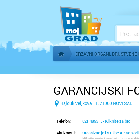
Konzulati
Međunarodne organizacije
Mesne zajednice
Organi AP Vojvodine
DRŽAVNI ORGANI, DRUŠTVENE 
Početna stranica
GARANCIJSKI F
Hajduk Veljkova 11, 21000 NOVI SAD
Telefon:
021 4893 ... - Kliknite za broj
Aktivnosti:
Organizacije i službe AP Vojvod
kliknite ovde i pogledajte sve subj