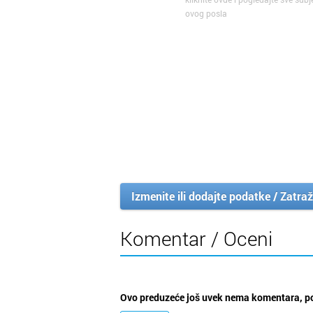
ovog posla
Izmenite ili dodajte podatke / Zatraž
Komentar / Oceni
Ovo preduzeće još uvek nema komentara, po