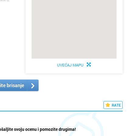
UVEĆAJ MAPU
ite brisanje
RATE
šaljite svoju ocenu i pomozite drugima!