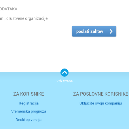
PODATAKA
i, društvene organizacije
poslati zahtev
Vrh strane
ZA KORISNIKE
ZA POSLOVNE KORISNIKE
Registracija
Uključite svoju kompaniju
Vremenska prognoza
Desktop verzija