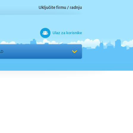
Uključite firmu / radnju
Ulaz za korisnike
 grad
AD