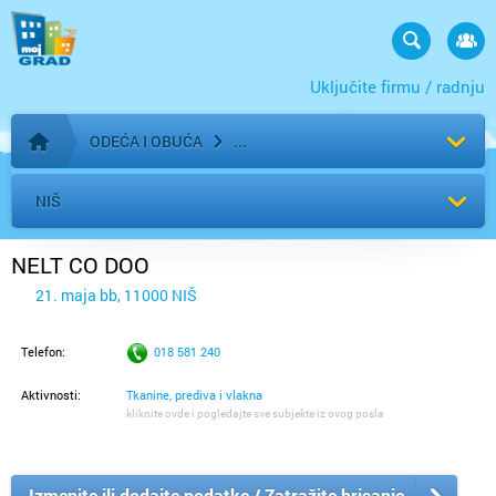
Uključite firmu / radnju
ODEĆA I OBUĆA
Početna stranica
NIŠ
NELT CO DOO
21. maja bb, 11000 NIŠ
Telefon:
018 581 240
Aktivnosti:
Tkanine, prediva i vlakna
kliknite ovde i pogledajte sve subjekte iz ovog posla
Izmenite ili dodajte podatke / Zatražite brisanje