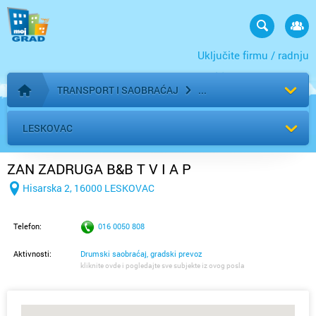
Uključite firmu / radnju
TRANSPORT I SAOBRAĆAJ
Početna stranica
LESKOVAC
ZAN ZADRUGA B&B T V I A P
Hisarska 2, 16000 LESKOVAC
Telefon:
016 0050 808
Aktivnosti:
Drumski saobraćaj, gradski prevoz
kliknite ovde i pogledajte sve subjekte iz ovog posla