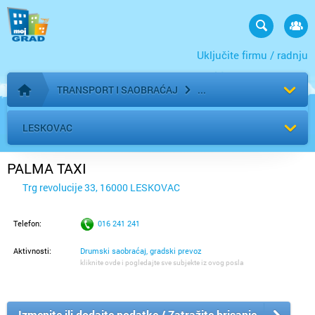
Uključite firmu / radnju
TRANSPORT I SAOBRAĆAJ
Početna stranica
LESKOVAC
PALMA TAXI
Trg revolucije 33, 16000 LESKOVAC
Telefon:
016 241 241
Aktivnosti:
Drumski saobraćaj, gradski prevoz
kliknite ovde i pogledajte sve subjekte iz ovog posla
Izmenite ili dodajte podatke / Zatražite brisanje