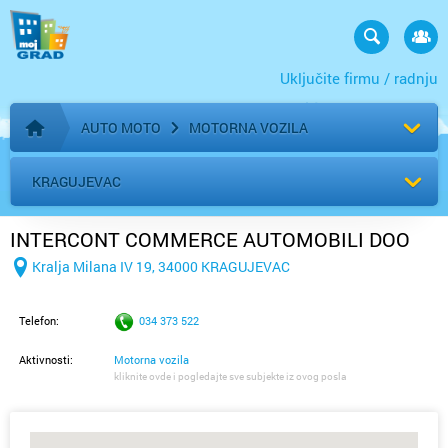
Uključite firmu / radnju
AUTO MOTO
MOTORNA VOZILA
Početna stranica
KRAGUJEVAC
INTERCONT COMMERCE AUTOMOBILI DOO
Kralja Milana IV 19, 34000 KRAGUJEVAC
Telefon:
034 373 522
Aktivnosti:
Motorna vozila
kliknite ovde i pogledajte sve subjekte iz ovog posla