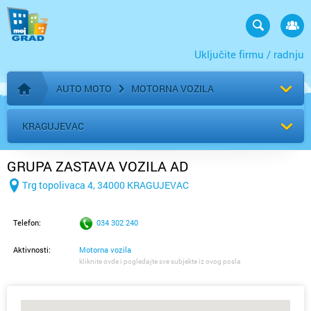
Uključite firmu / radnju
AUTO MOTO
MOTORNA VOZILA
Početna stranica
KRAGUJEVAC
GRUPA ZASTAVA VOZILA AD
Trg topolivaca 4, 34000 KRAGUJEVAC
Telefon:
034 302 240
Aktivnosti:
Motorna vozila
kliknite ovde i pogledajte sve subjekte iz ovog posla