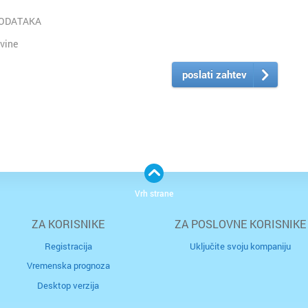
PODATAKA
vine
poslati zahtev
Vrh strane
ZA KORISNIKE
ZA POSLOVNE KORISNIKE
Registracija
Uključite svoju kompaniju
Vremenska prognoza
Desktop verzija