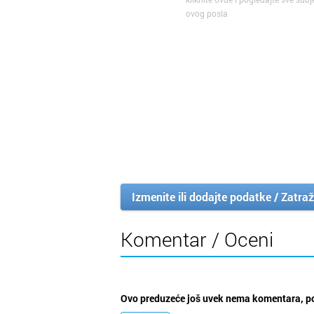
ovog posla
Izmenite ili dodajte podatke / Zatraž
Komentar / Oceni
Ovo preduzeće još uvek nema komentara, po