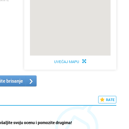
UVEĆAJ MAPU
ite brisanje
RATE
šaljite svoju ocenu i pomozite drugima!