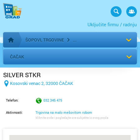
Uključite firmu / radnju
ŠOPOVI, TRGOVINE
Početna stranica
ČAČAK
SILVER STKR
Kosovski venac 2, 32000 ČAČAK
Telefon:
032 345 475
Aktivnosti:
Trgovina na malo mešovitom robom
kliknite ovde i pogledajte sve subjekte iz ovog posla