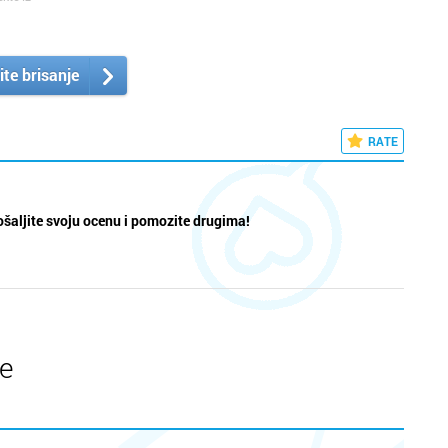
ite brisanje
RATE
šaljite svoju ocenu i pomozite drugima!
te