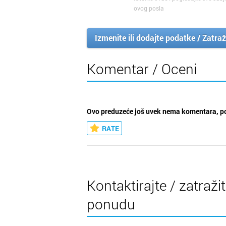
ovog posla
Izmenite ili dodajte podatke / Zatraž
Komentar / Oceni
Ovo preduzeće još uvek nema komentara, po
RATE
Kontaktirajte / zatraži
ponudu