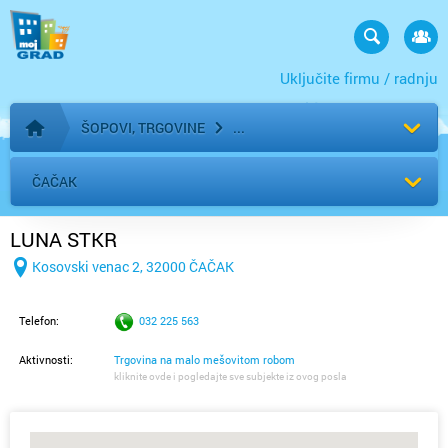
Uključite firmu / radnju
ŠOPOVI, TRGOVINE
Početna stranica
ČAČAK
LUNA STKR
Kosovski venac 2, 32000 ČAČAK
Telefon:
032 225 563
Aktivnosti:
Trgovina na malo mešovitom robom
kliknite ovde i pogledajte sve subjekte iz ovog posla