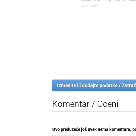
ovog posla
Izmenite ili dodajte podatke / Zatraž
Komentar / Oceni
Ovo preduzeće još uvek nema komentara, po