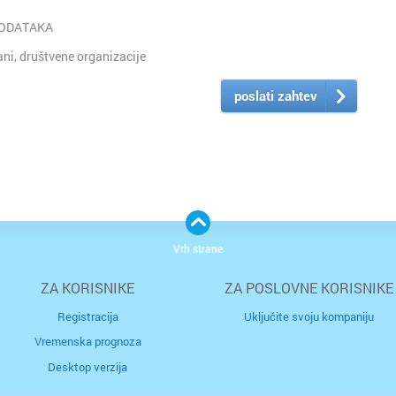
PODATAKA
i, društvene organizacije
poslati zahtev
Vrh strane
ZA KORISNIKE
ZA POSLOVNE KORISNIKE
Registracija
Uključite svoju kompaniju
Vremenska prognoza
Desktop verzija