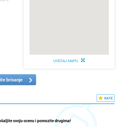
UVEĆAJ MAPU
ite brisanje
RATE
šaljite svoju ocenu i pomozite drugima!