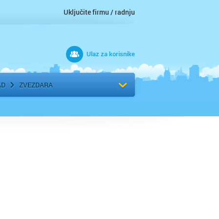
Uključite firmu / radnju
Ulaz za korisnike
 grad
Izaberite komšiluk
AD
ZVEZDARA