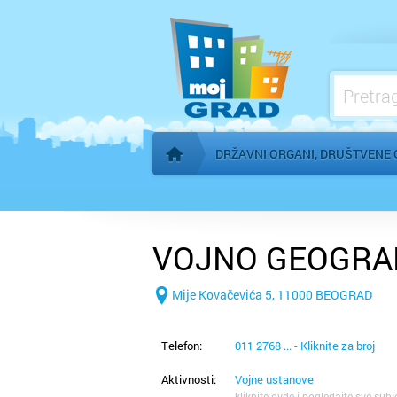
Konzulati
Međunarodne organizacije
Mesne zajednice
Organi AP Vojvodine
DRŽAVNI ORGANI, DRUŠTVENE 
Početna stranica
VOJNO GEOGRAF
Mije Kovačevića 5, 11000 BEOGRAD
Telefon:
011 2768 ... - Kliknite za broj
Aktivnosti:
Vojne ustanove
kliknite ovde i pogledajte sve subj