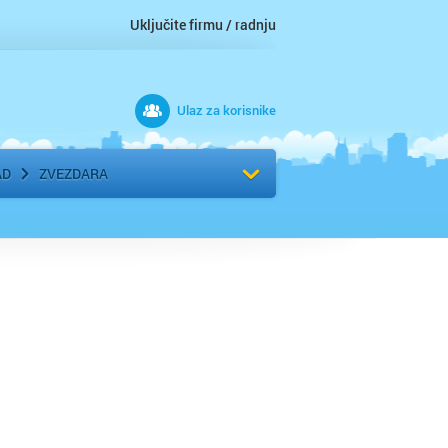
Uključite firmu / radnju
Ulaz za korisnike
 grad
Izaberite komšiluk
AD
ZVEZDARA