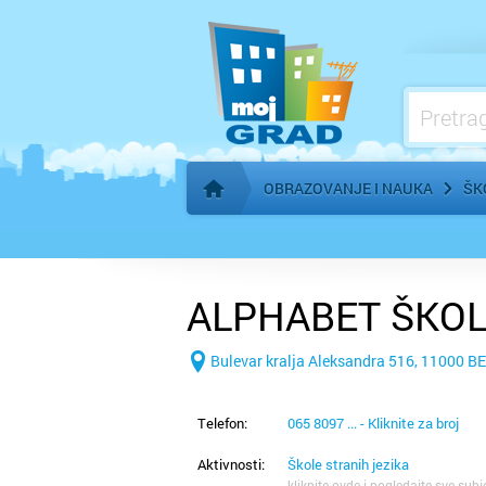
Ostale škole
OBRAZOVANJE I NAUKA
ŠK
Početna stranica
ALPHABET ŠKOL
Bulevar kralja Aleksandra 516, 11000 
Telefon:
065 8097 ... - Kliknite za broj
Aktivnosti:
Škole stranih jezika
kliknite ovde i pogledajte sve subj