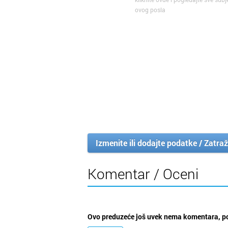
ovog posla
Izmenite ili dodajte podatke / Zatraž
Komentar / Oceni
Ovo preduzeće još uvek nema komentara, po