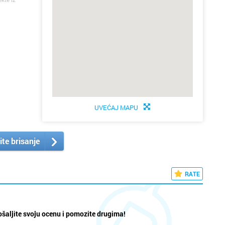
UVEĆAJ MAPU
ite brisanje
RATE
šaljite svoju ocenu i pomozite drugima!