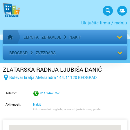
Uključite firmu / radnju
LEPOTA I ZDRAVLJE
NAKIT
Početna stranica
BEOGRAD
ZVEZDARA
ZLATARSKA RADNJA LJUBIŠA DANIĆ
Bulevar kralja Aleksandra 144, 11120 BEOGRAD
Telefon:
011 2447 757
Aktivnosti:
Nakit
kliknite ovde i pogledajte sve subjekte iz ovog posla