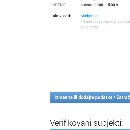
VREME
:
subota: 11:00 - 15:00 h
Aktivnosti:
Marketing
kliknite ovde i pogledajte sve su
ovog posla
Izmenite ili dodajte podatke / Zatraž
Verifikovani subjekti: