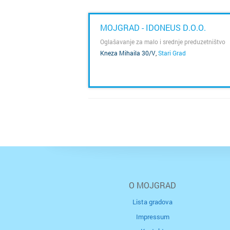
MOJGRAD - IDONEUS D.O.O.
Oglašavanje za malo i srednje preduzetništvo
Kneza Mihaila 30/V
,
Stari Grad
SAZNAJ VIŠE
O MOJGRAD
Lista gradova
Impressum