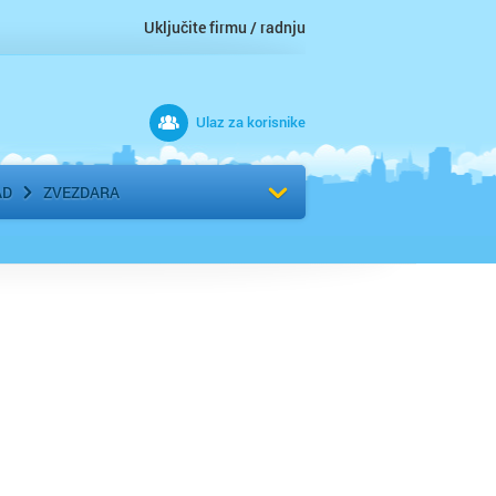
Uključite firmu / radnju
Ulaz za korisnike
 grad
Izaberite komšiluk
AD
ZVEZDARA