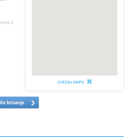
bjekte iz
UVEĆAJ MAPU
ite brisanje