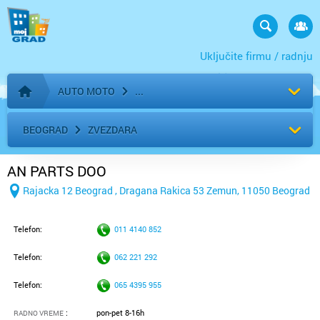
Uključite firmu / radnju
AUTO MOTO
Početna stranica
BEOGRAD
ZVEZDARA
AN PARTS DOO
Rajacka 12 Beograd , Dragana Rakica 53 Zemun, 11050 Beograd
Telefon:
011 4140 852
Telefon:
062 221 292
Telefon:
065 4395 955
:
pon-pet 8-16h
RADNO VREME