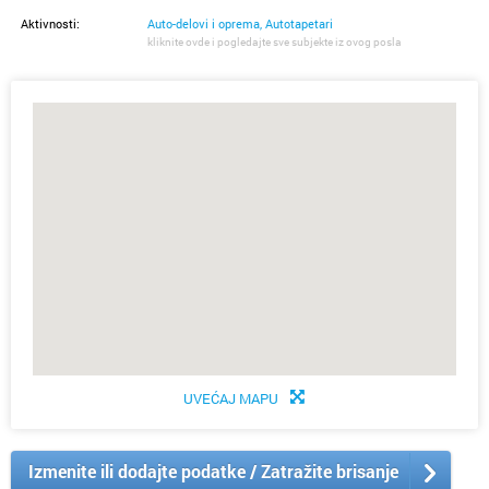
Aktivnosti:
Auto-delovi i oprema, Autotapetari
kliknite ovde i pogledajte sve subjekte iz ovog posla
UVEĆAJ MAPU
Izmenite ili dodajte podatke / Zatražite brisanje