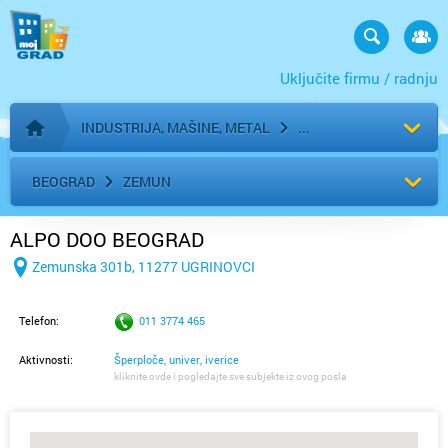
Uključite firmu / radnju
INDUSTRIJA, MAŠINE, METAL
Početna stranica
BEOGRAD
ZEMUN
ALPO DOO BEOGRAD
Zemunska 301b, 11277 UGRINOVCI
Telefon:
011 3774 465
Aktivnosti:
Šperploče, univer, iverice
kliknite ovde i pogledajte sve subjekte iz ovog posla