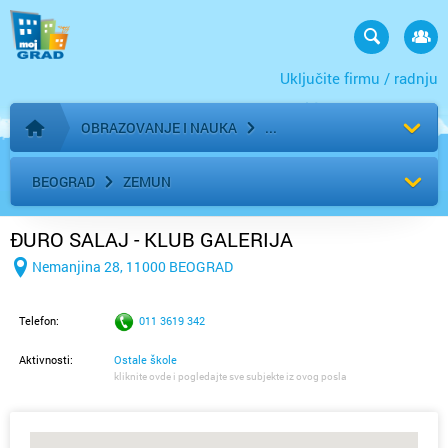
Uključite firmu / radnju
OBRAZOVANJE I NAUKA
Početna stranica
BEOGRAD
ZEMUN
ĐURO SALAJ - KLUB GALERIJA
Nemanjina 28, 11000 BEOGRAD
Telefon:
011 3619 342
Aktivnosti:
Ostale škole
kliknite ovde i pogledajte sve subjekte iz ovog posla