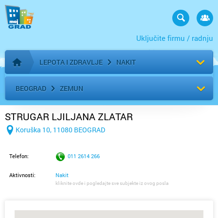
Uključite firmu / radnju
LEPOTA I ZDRAVLJE
NAKIT
Početna stranica
BEOGRAD
ZEMUN
STRUGAR LJILJANA ZLATAR
Koruška 10, 11080 BEOGRAD
Telefon:
011 2614 266
Aktivnosti:
Nakit
kliknite ovde i pogledajte sve subjekte iz ovog posla