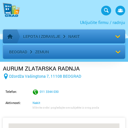
Uključite firmu / radnju
LEPOTA I ZDRAVLJE
NAKIT
Početna stranica
BEOGRAD
ZEMUN
AURUM ZLATARSKA RADNJA
Džordža Vašingtona 7, 11108 BEOGRAD
Telefon:
011 3344 030
Aktivnosti:
Nakit
kliknite ovde i pogledajte sve subjekte iz ovog posla