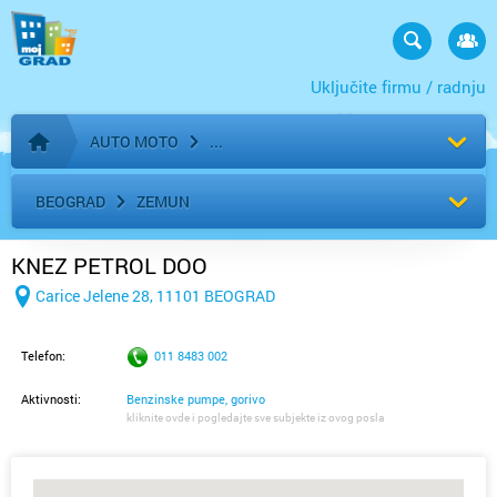
Uključite firmu / radnju
AUTO MOTO
Početna stranica
BEOGRAD
ZEMUN
KNEZ PETROL DOO
Carice Jelene 28, 11101 BEOGRAD
Telefon:
011 8483 002
Aktivnosti:
Benzinske pumpe, gorivo
kliknite ovde i pogledajte sve subjekte iz ovog posla