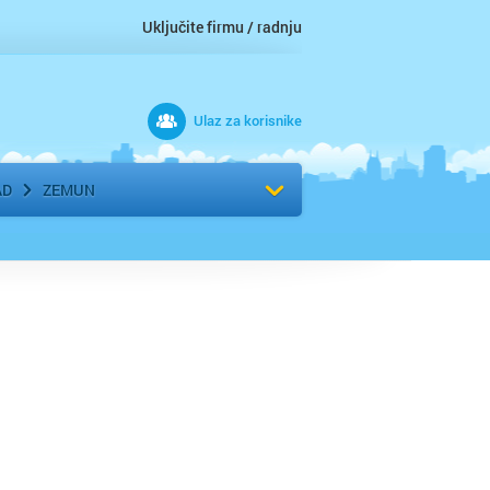
Uključite firmu / radnju
Ulaz za korisnike
 grad
Izaberite komšiluk
AD
ZEMUN