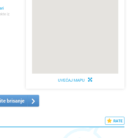
ari
ekte iz
UVEĆAJ MAPU
ite brisanje
RATE