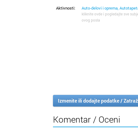
Aktivnosti:
Auto-delovi i oprema, Autotapet
kliknite ovde i pogledajte sve subj
ovog posla
Izmenite ili dodajte podatke / Zatraž
Komentar / Oceni