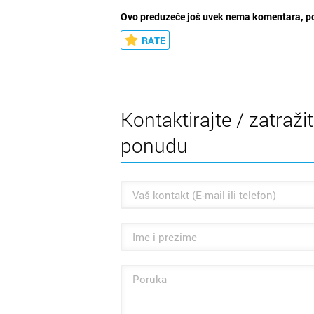
Ovo preduzeće još uvek nema komentara, po
RATE
Kontaktirajte / zatraži
ponudu