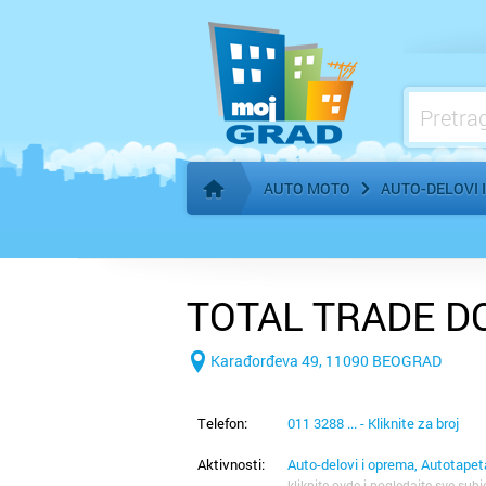
Benzinske pumpe, gorivo
AUTO MOTO
AUTO-DELOVI 
Početna stranica
TOTAL TRADE D
Karađorđeva 49, 11090 BEOGRAD
Telefon:
011 3288 ... - Kliknite za broj
Aktivnosti:
Auto-delovi i oprema, Autotapet
kliknite ovde i pogledajte sve subj