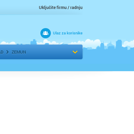
Uključite firmu / radnju
Ulaz za korisnike
 grad
Izaberite komšiluk
AD
ZEMUN