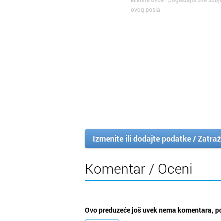
ovog posla
Izmenite ili dodajte podatke / Zatraž
Komentar / Oceni
Ovo preduzeće još uvek nema komentara, po