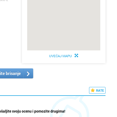
UVEĆAJ MAPU
ite brisanje
RATE
šaljite svoju ocenu i pomozite drugima!