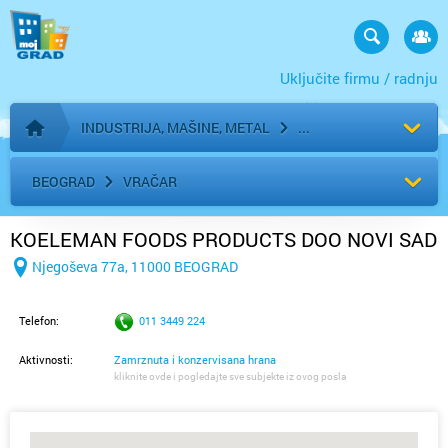
Uključite firmu / radnju
INDUSTRIJA, MAŠINE, METAL
Početna stranica
BEOGRAD
VRAČAR
KOELEMAN FOODS PRODUCTS DOO NOVI SAD
Njegoševa 77a, 11000 BEOGRAD
Telefon:
011 3449 224
Aktivnosti:
Zamrznuta i konzervisana hrana
kliknite ovde i pogledajte sve subjekte iz ovog posla