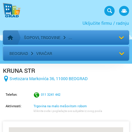
Uključite firmu / radnju
ŠOPOVI, TRGOVINE
Početna stranica
BEOGRAD
VRAČAR
KRUNA STR
Svetozara Markovića 36, 11000 BEOGRAD
Telefon:
011 3241 442
Aktivnosti:
Trgovina na malo mešovitom robom
kliknite ovde i pogledajte sve subjekte iz ovog posla