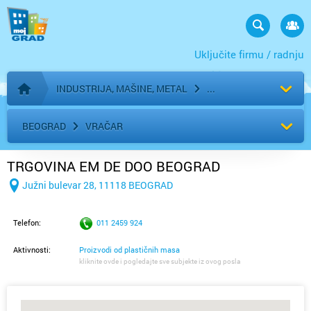
Uključite firmu / radnju
INDUSTRIJA, MAŠINE, METAL
Početna stranica
BEOGRAD
VRAČAR
TRGOVINA EM DE DOO BEOGRAD
Južni bulevar 28, 11118 BEOGRAD
Telefon:
011 2459 924
Aktivnosti:
Proizvodi od plastičnih masa
kliknite ovde i pogledajte sve subjekte iz ovog posla