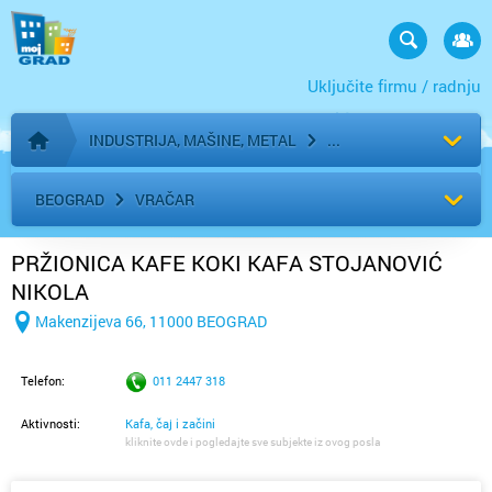
Uključite firmu / radnju
INDUSTRIJA, MAŠINE, METAL
Početna stranica
BEOGRAD
VRAČAR
PRŽIONICA KAFE KOKI KAFA STOJANOVIĆ
NIKOLA
Makenzijeva 66, 11000 BEOGRAD
Telefon:
011 2447 318
Aktivnosti:
Kafa, čaj i začini
kliknite ovde i pogledajte sve subjekte iz ovog posla