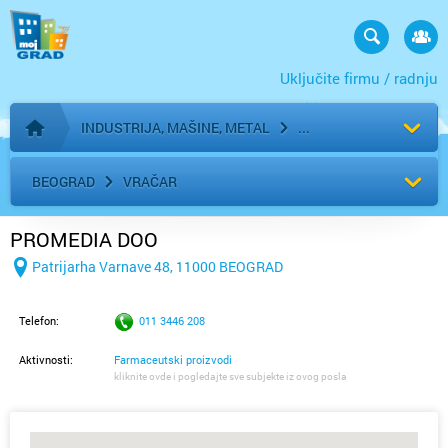
Uključite firmu / radnju
INDUSTRIJA, MAŠINE, METAL
Početna stranica
BEOGRAD
VRAČAR
PROMEDIA DOO
Patrijarha Varnave 48, 11000 BEOGRAD
Telefon:
011 3446 208
Aktivnosti:
Farmaceutski proizvodi
kliknite ovde i pogledajte sve subjekte iz ovog posla